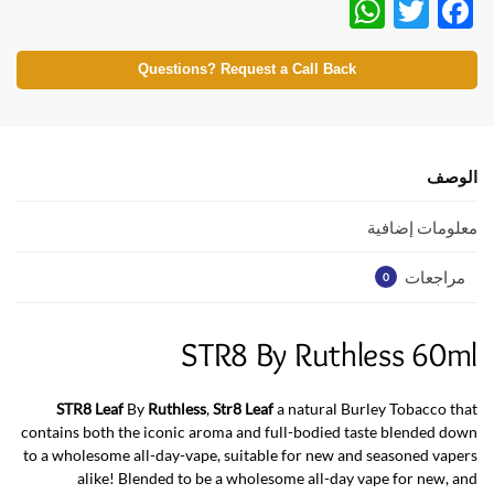
W
T
F
h
w
ac
at
itt
e
Questions? Request a Call Back
s
er
b
A
o
p
o
الوصف
p
k
معلومات إضافية
مراجعات
0
STR8 By Ruthless 60ml
STR8 Leaf
By
Ruthless
,
Str8 Leaf
a natural Burley Tobacco that
contains both the iconic aroma and full-bodied taste blended down
to a wholesome all-day-vape, suitable for new and seasoned vapers
alike! Blended to be a wholesome all-day vape for new, and