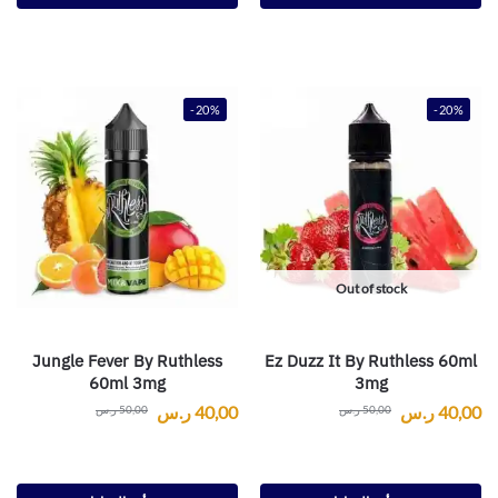
-20%
-20%
Out of stock
Jungle Fever By Ruthless
Ez Duzz It By Ruthless 60ml
60ml 3mg
3mg
40,00
ر.س
40,00
ر.س
50,00
ر.س
50,00
ر.س