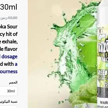
 30ml
50,00
ر.س
oka Sour
cy hit of
 exhale,
e flavor
 dosage
d with
a
sourness.
الحجم
نسبة النيكوتي