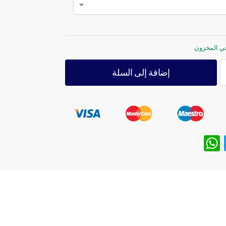
إضافة إلى السلة
W
T
h
w
at
itt
s
er
A
p