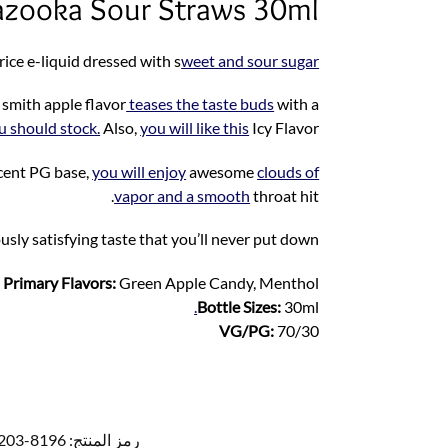
Bazooka Sour Straws 30ml
rice e-liquid dressed with s
weet and sour sugar!
 smith apple flavor
teases the taste buds
with a
 should stock.
Also,
you will like this
Icy Flavor.
rcent PG base,
you will enjoy
awesome
clouds of
vapor and a smooth
throat hit.
sly satisfying taste that you’ll never put down.
Primary Flavors:
Green Apple Candy, Menthol
.
Bottle Sizes:
30ml
VG/PG:
70/30
رمز المنتج:
8196-8203