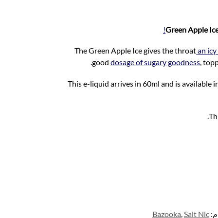
p
Green Apple Ice
The Green Apple Ice gives the throat
an icy 
good
dosage of sugary goodness
, top
This e-liquid arrives in 60ml and is availabl
Th
م:
Salt Nic
,
Bazooka