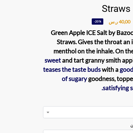
Straws
40,00
ر.س
-20%
Green Apple ICE Salt by Bazo
Straws
. Gives the throat an i
menthol on the inhale. On the
sweet
and tart granny smith appl
teases the taste buds
with a
good
of sugary
goodness, toppe
satisfying 
ن