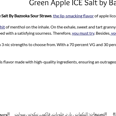
Green Apple ICE Salt by 
k
 Salt By Bazooka Sour Straws
.
the lip-smacking flavor
of apple lico
hit
of menthol on the inhale. On the exhale, sweet and tart granny
ped with a satisfying sourness. Therefore,
you must try
. Besides,
you
e in 3 nic strengths to choose from. With a 70 percent VG and 30 pe
is flavor made with high-quality ingredients, ensuring an outrageou
التصنيفات:
النكهات
,
بارد
,
حلويات
,
فاكهي
,
نيكوتين سولت
الوسو