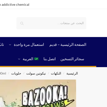
 addictive chemical.
بحث
الصفحة الرئيسية – قدیم
استعمال مرة واحدة
تان
سجائر التسخين
اتصل بنا
العربية
الرئيسية
النكهات
نيكوتين سولت
حلويات
30ml
/
/
/
/