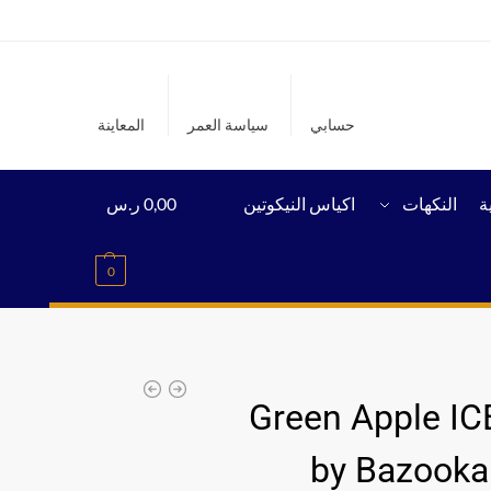
حسابي
سياسة العمر
المعاينة
ة
النكهات
اكياس النيكوتين
0,00
ر.س
0
Green Apple ICE
by Bazooka