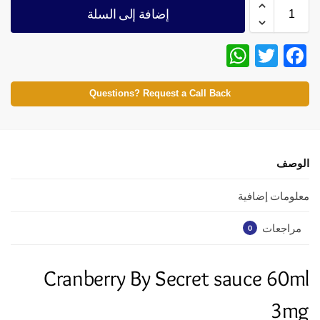
إضافة إلى السلة
W
T
F
h
w
ac
at
itt
e
Questions? Request a Call Back
s
er
b
A
o
p
o
الوصف
p
k
معلومات إضافية
مراجعات
0
Cranberry By Secret sauce 60ml
3mg