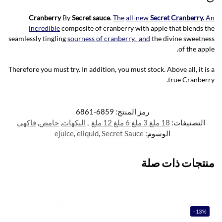
Cranberry
By
Secret sauce
.
The
all-new
Secret Cranberry.
An
incredible
composite of cranberry with apple that blends the
seamlessly tingling
sourness of cranberry. and
the divine sweetness
of the apple.
Therefore you must try. In addition, you must stock. Above all, it is a
true Cranberry.
رمز المنتج:
6859-6861
التصنيفات:
18 ملغ 3 ملغ 6 ملغ 12 ملغ
,
النكهات
,
حامض
,
فاكهي
الوسوم:
Secret Sauce
,
eliquid
,
ejuice
منتجات ذات صلة
-13%