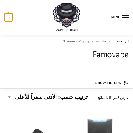
0
MENU
الرئيسية
منتجات تحت الوسم “Famovape”
/
Famovape
SHOW FILTERS
عرض ⁦3⁩ من كل النتائج