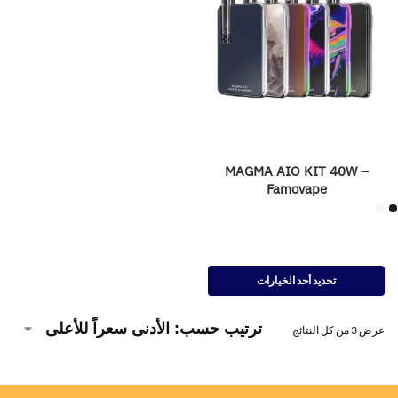
MAGMA AIO KIT 40W –
Famovape
تحديد أحد الخيارات
عرض ⁦3⁩ من كل النتائج