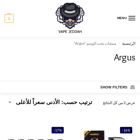
0
MENU
الرئيسية
منتجات تحت الوسم “Argus”
/
Argus
SHOW FILTERS
عرض ⁦2⁩ من كل النتائج
-17%
-16%