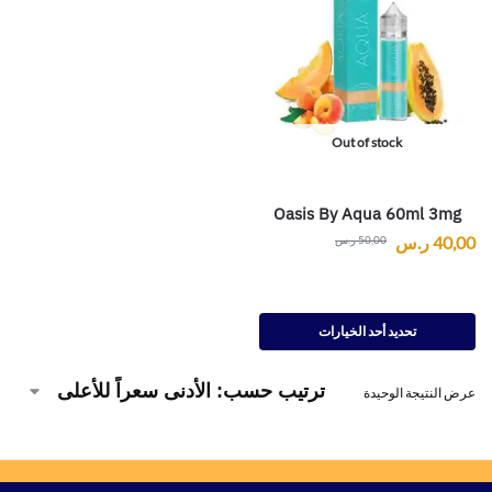
Out of stock
Oasis By Aqua 60ml 3mg
40,00
ر.س
50,00
ر.س
تحديد أحد الخيارات
عرض النتيجة الوحيدة