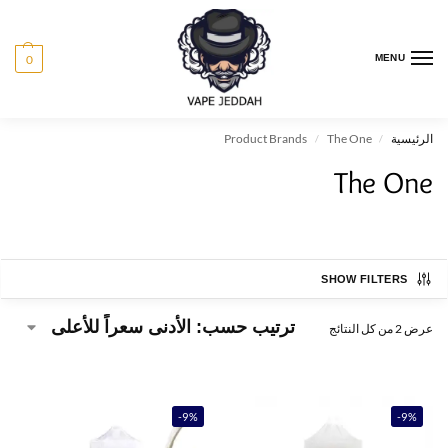
0
MENU
الرئيسية
The One
Product Brands
/
/
The One
SHOW FILTERS
عرض ⁦2⁩ من كل النتائج
-9%
-9%