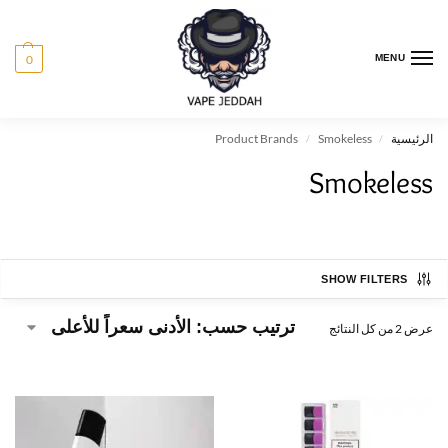
0
MENU
الرئيسية
Smokeless
Product Brands
/
/
Smokeless
SHOW FILTERS
عرض ⁦2⁩ من كل النتائج