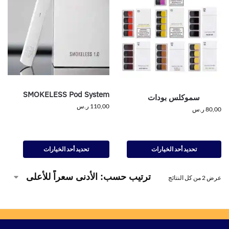
SMOKELESS Pod System
سموكلس بودات
110,00
ر.س
80,00
ر.س
تحديد أحد الخيارات
تحديد أحد الخيارات
عرض ⁦2⁩ من كل النتائج