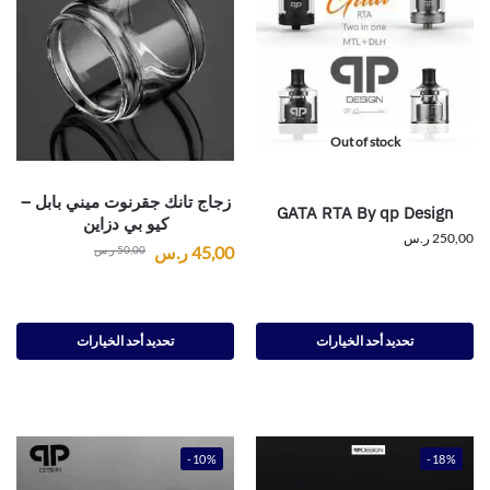
Out of stock
زجاج تانك جقرنوت ميني بابل –
GATA RTA By qp Design
كيو بي دزاين
250,00
ر.س
45,00
ر.س
50,00
ر.س
تحديد أحد الخيارات
تحديد أحد الخيارات
-10%
-18%