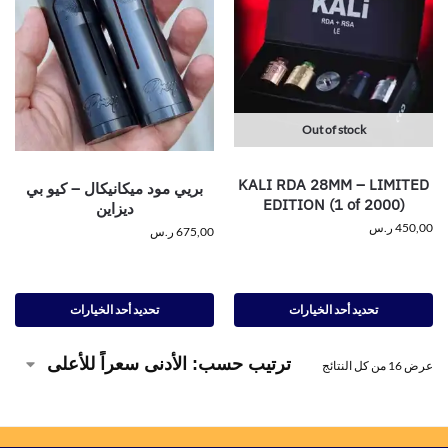
Out of stock
KALI RDA 28MM – LIMITED
بريي مود ميكانيكال – كيو بي
EDITION (1 of 2000)
ديزاين
450,00
ر.س
675,00
ر.س
تحديد أحد الخيارات
تحديد أحد الخيارات
عرض ⁦16⁩ من كل النتائج