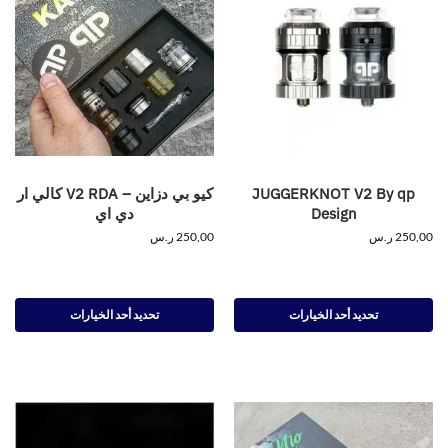
JUGGERKNOT V2 By qp
كيو بي دزاين – V2 RDA كالي ار
Design
دي اي
250,00
ر.س
250,00
ر.س
تحديد أحد الخيارات
تحديد أحد الخيارات