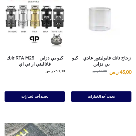
زجاج تانك فايوليتور عادي – كيو
كيو بي دزاين – RTA M25 تانك
بي دزاين
فاتاليتي ار تي اي
250,00
ر.س
45,00
ر.س
50,00
ر.س
تحديد أحد الخيارات
تحديد أحد الخيارات