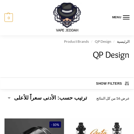
0
MENU
الرئيسية
QP Design
Product Brands
/
/
QP Design
SHOW FILTERS
عرض ⁦16⁩ من كل النتائج
-10%