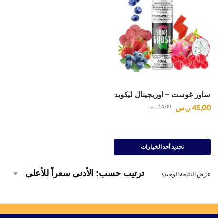
ساور غوست – اوريجينال ليكويد
45,00
ر.س
55,00
ر.س
تحديد أحد الخيارات
عرض النتيجة الوحيدة