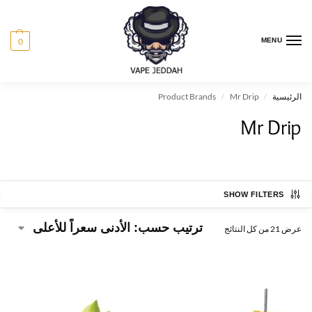
0
MENU
الرئيسية
Mr Drip
Product Brands
/
/
Mr Drip
SHOW FILTERS
عرض ⁦21⁩ من كل النتائج