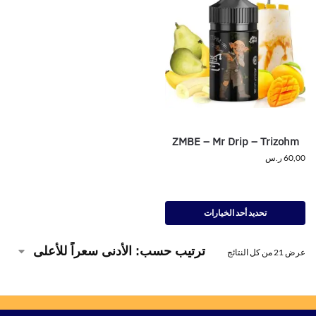
ZMBE – Mr Drip – Trizohm
60,00
ر.س
تحديد أحد الخيارات
عرض ⁦21⁩ من كل النتائج