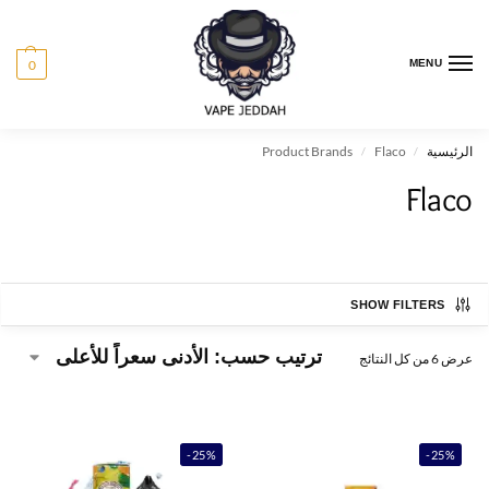
0
MENU
الرئيسية
Flaco
Product Brands
/
/
Flaco
SHOW FILTERS
عرض ⁦6⁩ من كل النتائج
-25%
-25%