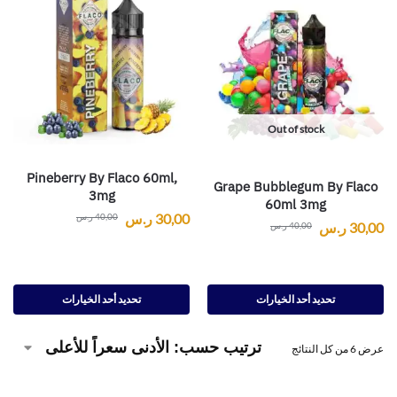
Out of stock
Pineberry By Flaco 60ml,
Grape Bubblegum By Flaco
3mg
60ml 3mg
30,00
ر.س
40,00
ر.س
30,00
ر.س
40,00
ر.س
تحديد أحد الخيارات
تحديد أحد الخيارات
عرض ⁦6⁩ من كل النتائج