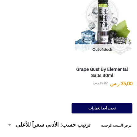
Out of stock
Grape Gust By Elemental
Salts 30ml
35,00
ر.س
50,00
ر.س
تحديد أحد الخيارات
عرض النتيجة الوحيدة