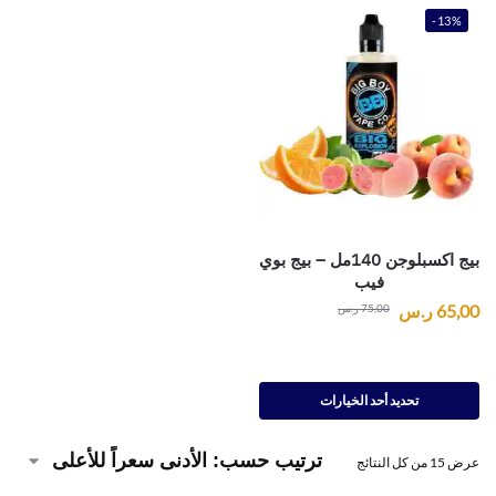
-13%
بيج اكسبلوجن 140مل – بيج بوي
فيب
65,00
ر.س
75,00
ر.س
تحديد أحد الخيارات
عرض ⁦15⁩ من كل النتائج