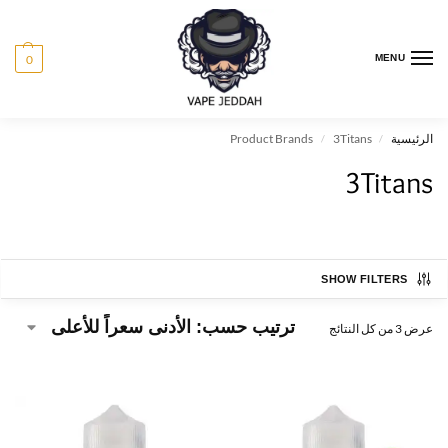
0
MENU
الرئيسية
3Titans
Product Brands
/
/
3Titans
SHOW FILTERS
عرض ⁦3⁩ من كل النتائج