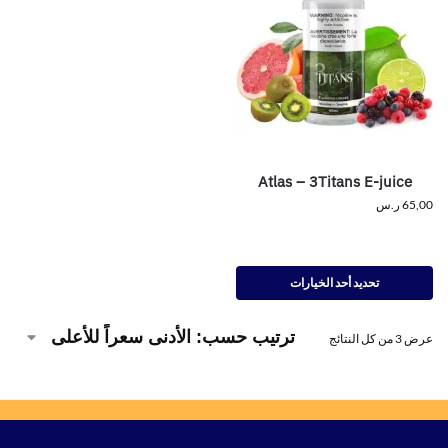
Atlas – 3Titans E-juice
65,00
ر.س
تحديد أحد الخيارات
عرض ⁦3⁩ من كل النتائج