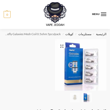
0
MENU
الرئيسية
مستلزمات
كويلات
Vapefly Galaxies Mesh Coil 0.5ohm 5pcs/pack
/
/
/