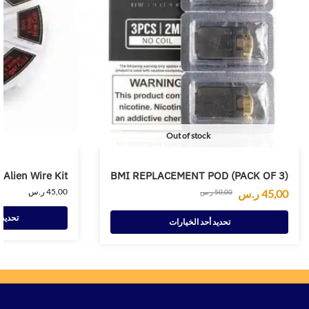
Out of stock
 Alien Wire Kit
BMI REPLACEMENT POD (PACK OF 3)
45,00
ر.س
45,00
ر.س
50,00
ر.س
تحديد 
تحديد أحد الخيارات