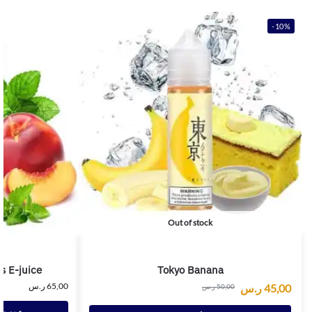
-10%
Out of stock
s E-juice
Tokyo Banana
65,00
ر.س
45,00
ر.س
50,00
ر.س