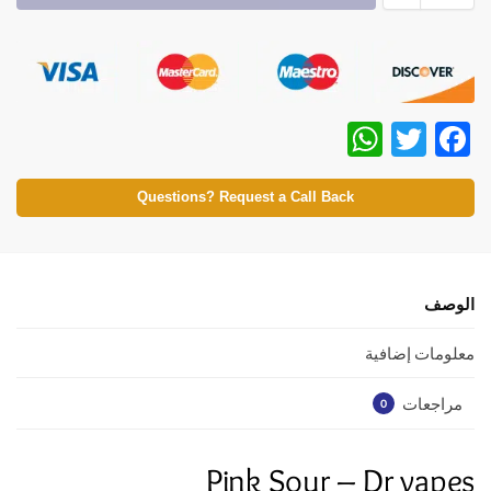
W
T
F
h
w
ac
at
itt
e
Questions? Request a Call Back
s
er
b
A
o
p
o
الوصف
p
k
معلومات إضافية
مراجعات
0
Pink Sour – Dr vapes