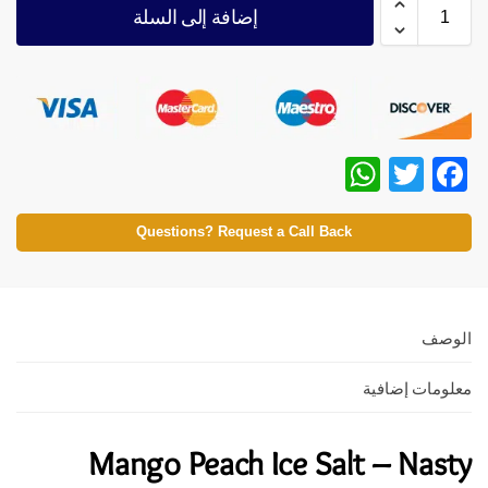
إضافة إلى السلة
W
T
F
h
w
ac
at
itt
e
Questions? Request a Call Back
s
er
b
A
o
p
o
الوصف
p
k
معلومات إضافية
Mango Peach Ice Salt – Nasty