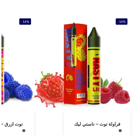
-14%
-14%
فراولة توت – ناستي ليك
توت ازرق – 