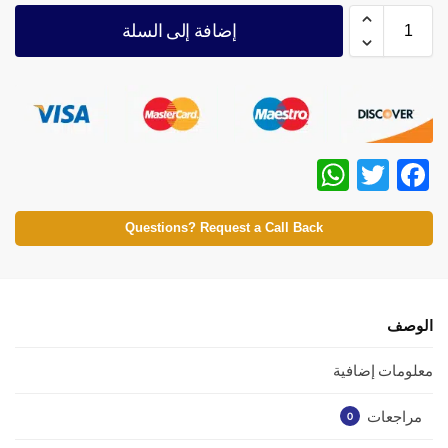
إضافة إلى السلة
W
T
F
h
w
ac
at
itt
e
Questions? Request a Call Back
s
er
b
A
o
p
o
الوصف
p
k
معلومات إضافية
مراجعات
0