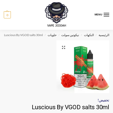
0
MENU
الرئيسية
النكهات
نيكوتين سولت
حلويات
Luscious By VGOD salts 30ml
/
/
/
/
تخفيض!
Luscious By VGOD salts 30ml