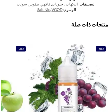
التصنيفات:
النكهات
,
حلويات
,
فاكهي
,
نيكوتين سولت
الوسوم:
VGOD
,
Salt Nic
منتجات ذات صلة
-20%
-18%