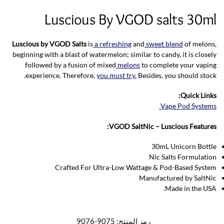
Luscious By VGOD salts 30ml
Luscious by VGOD Salts
is
a refreshing
and
sweet blend
of melons,
beginning with a blast of watermelon; similar to candy, it is closely
followed by a fusion of mixed
melons
to complete your vaping
experience. Therefore,
you must try.
Besides, you should stock.
Quick Links:
Vape Pod Systems
VGOD SaltNic – Luscious Features:
30mL Unicorn Bottle
Nic Salts Formulation
Crafted For Ultra-Low Wattage & Pod-Based System
Manufactured by SaltNic
.
Made in the USA
رمز المنتج:
9075-9076