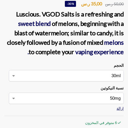
35,00
ر.س
50,00
ر.س
-30%
Luscious. VGOD Salts
is a refreshing and
sweet blend
of melons, beginning with a
blast of watermelon; similar to candy, it is
closely followed by a fusion of mixed
melons
to complete your
vaping experience.
الحجم
نسبة النيكوتين
إزالة
6 متوفر في المخزون