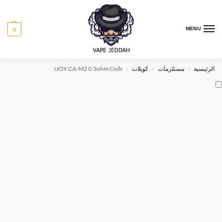
0
MENU
الرئيسية
مستلزمات
كويلات
IJOY CA-M2 0.3ohm Coils
/
/
/