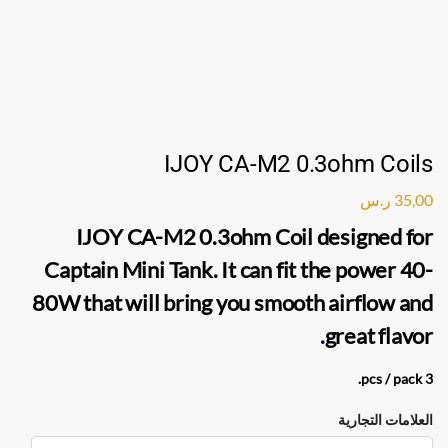
IJOY CA-M2 0.3ohm Coils
35,00
ر.س
IJOY CA-M2 0.3ohm
Coil designed for
Captain Mini Tank. It can fit the power 40-
80W that will bring you smooth airflow and
.
great flavor
3 pcs / pack.
العلامات التجارية