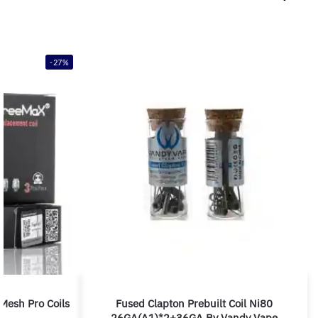
-27%
Mesh Pro Coils
Fused Clapton Prebuilt Coil Ni80
26GA(A1)*2+36GA By Vandy Vape