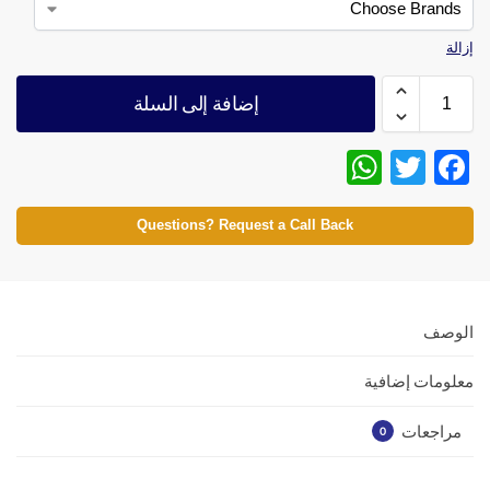
إزالة
إضافة إلى السلة
W
T
F
h
w
ac
at
itt
e
Questions? Request a Call Back
s
er
b
A
o
p
o
الوصف
p
k
معلومات إضافية
مراجعات
0