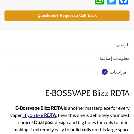
h
w
ac
at
itt
e
Questions? Request a Call Back
s
er
b
A
o
p
o
الوصف
p
k
معلومات إضافية
مراجعات
0
E-BOSSVAPE Blizz RDTA
E-Bossvape Blizz RDTA
is another masterpiece for every
vaper.
If you like
RDTA
, then this one is definitely your best
choice!
Dual pos
t design and big holes for coils to fit in,
making it extremely easy to build
coils
on this large space