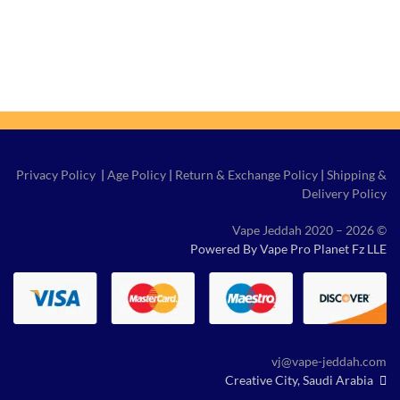
Privacy Policy
|
Age Policy
|
Return & Exchange Policy
|
Shipping &
Delivery Policy
© Vape Jeddah 2020 – 2026
Powered By Vape Pro Planet Fz LLE
vj@vape-jeddah.com
Creative City, Saudi Arabia