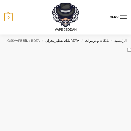
0
MENU
الرئيسية
تانكات و دريبرات
RDTA تانك تقطير بخزان
E-BOSSVAPE Blizz RDTA
/
/
/