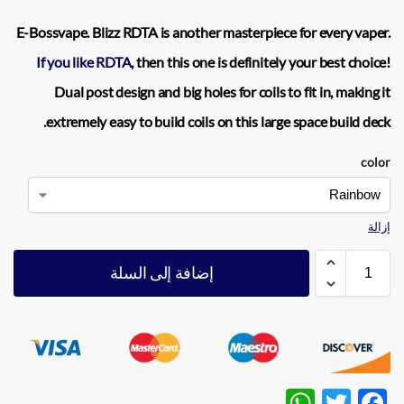
E-Bossvape. Blizz RDTA
is another masterpiece for every vaper.
If you like
RDTA
, then this one is definitely your best choice!
Dual pos
t design and big holes for coils to fit in, making it
extremely easy to build
coils
on this large space build deck.
color
إزالة
إضافة إلى السلة
W
T
F