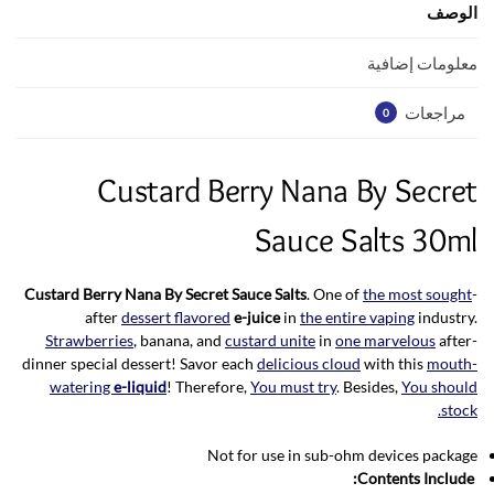
p
o
الوصف
p
k
معلومات إضافية
مراجعات
0
Custard Berry Nana By Secret
Sauce Salts 30ml
Custard Berry Nana By Secret Sauce Salts
. One of
the most sought
-
after
dessert flavored
e-juice
in
the entire vaping
industry.
Strawberries
, banana, and
custard unite
in
one marvelous
after-
dinner special dessert! Savor each
delicious cloud
with this
mouth-
watering
e-liquid
! Therefore,
You must try
. Besides,
You should
stock.
Not for use in sub-ohm devices package
Contents Include: