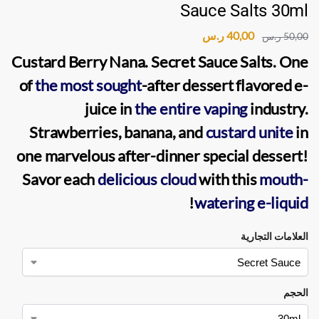
Sauce Salts 30ml
40,00
ر.س
50,00
ر.س
Custard Berry Nana. Secret Sauce Salts
. One
of
the most sought
-after dessert flavored
e-
juice
in
the entire vaping
industry.
Strawberries, banana, and
custard unite
in
one marvelous after-dinner special dessert!
Savor each
delicious cloud
with this
mouth-
!
watering e-liquid
العلامات التجارية
الحجم