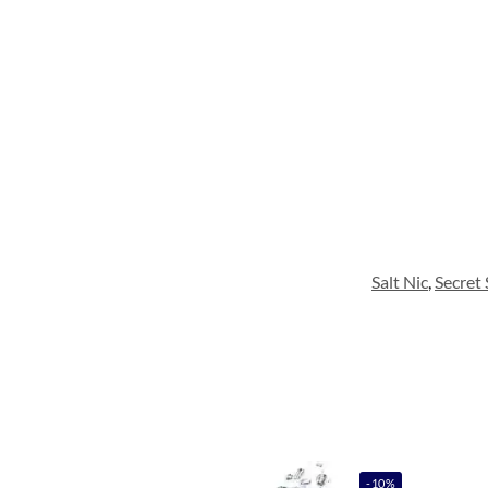
Salt Nic
,
Secret
-10%