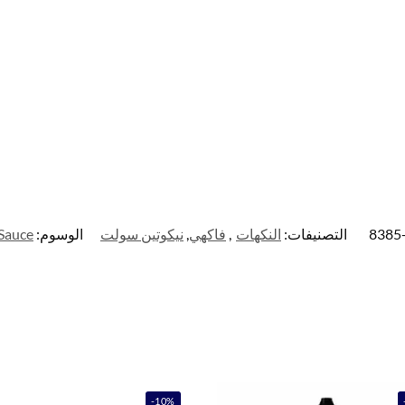
التصنيفات:
النكهات
,
فاكهي
,
نيكوتين سولت
الوسوم:
 Sauce
-10%