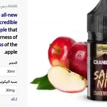
50,00
ر.س
 all-new
credible
pple
that
rness of
ss
of the
apple.
الحجم
نسبة النيكوتي
إزالة