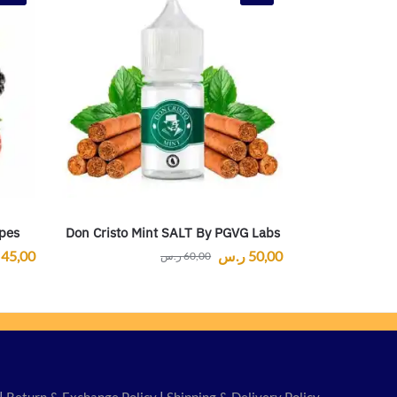
apes
Don Cristo Mint SALT By PGVG Labs
50,00
ر.س
45,00
60,00
ر.س
|
Return & Exchange Policy
|
Shipping & Delivery Policy