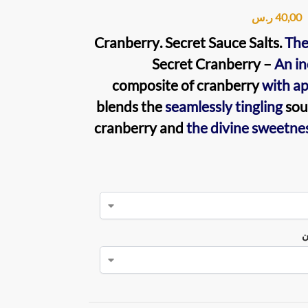
40,00
ر.س
Cranberry
.
Secret Sauce Salts
.
The
Secret Cranberry –
An in
composite of
cranberry
with a
blends the
seamlessly tingling
sou
cranberry and
the divine sweetne
ن