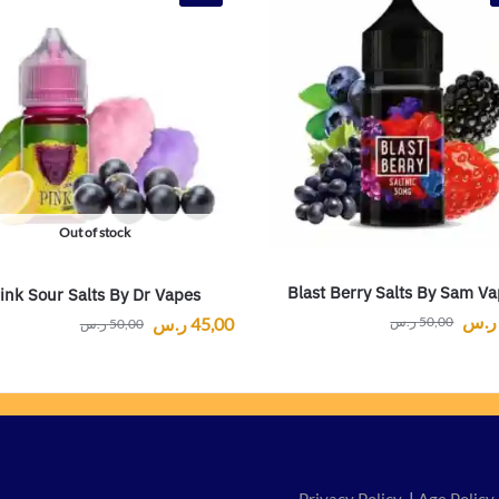
Out of stock
Blast Berry Salts By Sam V
ink Sour Salts By Dr Vapes
ر.س
45,00
ر.س
50,00
ر.س
50,00
ر.س
Privacy Policy
|
Age Policy