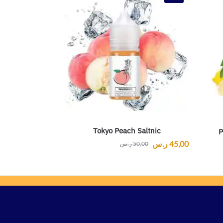
Tokyo Peach Saltnic
P
45,00
ر.س
50,00
ر.س