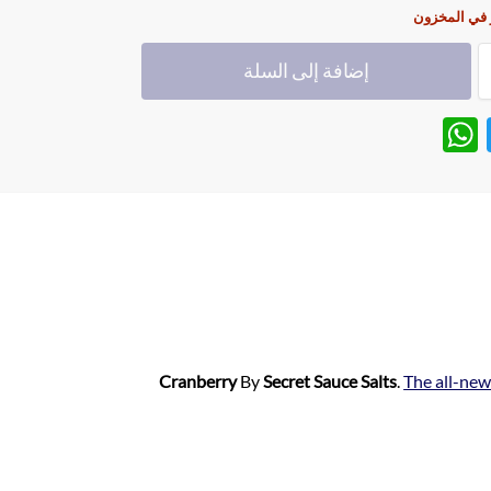
 في المخزون
إضافة إلى السلة
W
T
h
w
at
itt
s
er
A
p
p
Cranberry
By
Secret Sauce Salts
.
The all-ne