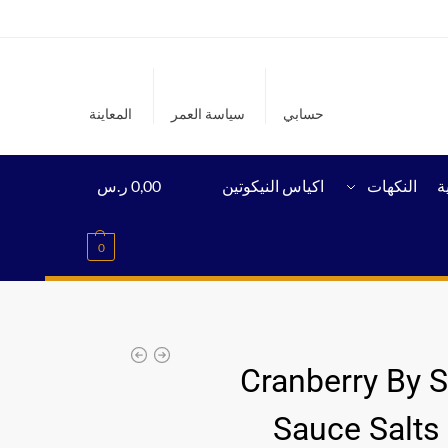
حسابي
سياسة العمر
المعاينة
ة
النكهات
اكياس النيكوتين
0,00
ر.س
0
Cranberry By S
Sauce Salts