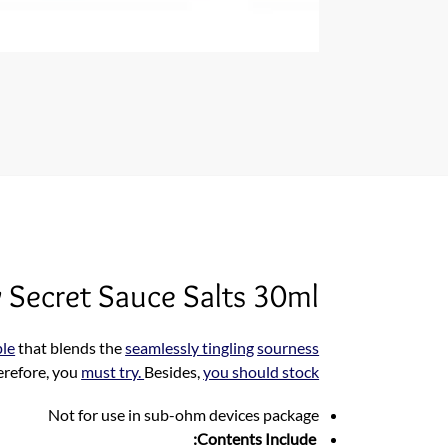
 Secret Sauce Salts 30ml
ple
that blends the
seamlessly tingling
sourness
erefore, you
must try.
Besides,
you should stock
Not for use in sub-ohm devices package
Contents Include: