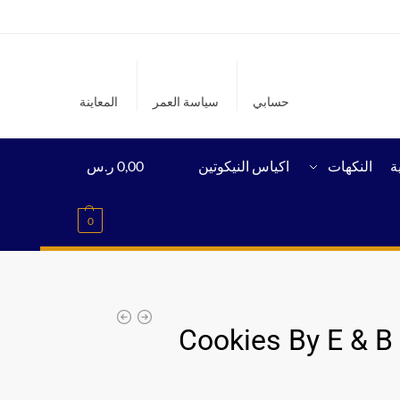
حسابي
سياسة العمر
المعاينة
ة
النكهات
اكياس النيكوتين
0,00
ر.س
0
Cookies By E & B