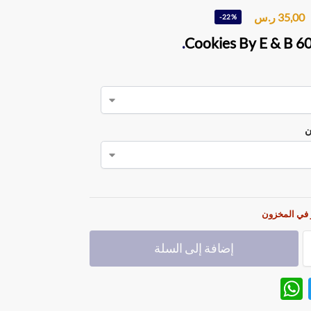
35,00
ر.س
-22%
.
Cookies By E & B 6
ن
 في المخزون
إضافة إلى السلة
W
T
h
w