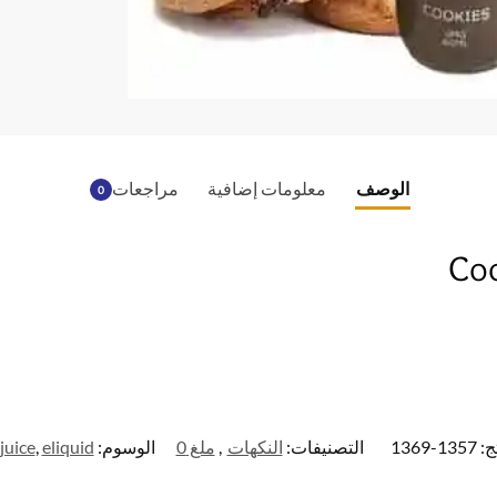
e
b
o
o
k
الوصف
معلومات إضافية
مراجعات
0
Coo
ج:
1357-1369
التصنيفات:
النكهات
,
ملغ 0
الوسوم:
eliquid
,
juice