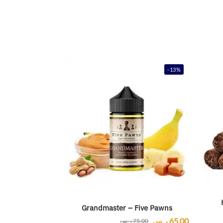
-13%
Grandmaster – Five Pawns
65,00
ر.س
75,00
ر.س