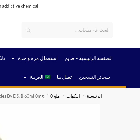
 addictive chemical.
بحث
الصفحة الرئيسية – قدیم
استعمال مرة واحدة
تان
سجائر التسخين
اتصل بنا
العربية
الرئيسية
النكهات
ملغ 0
ies By E & B 60ml 0mg
/
/
/