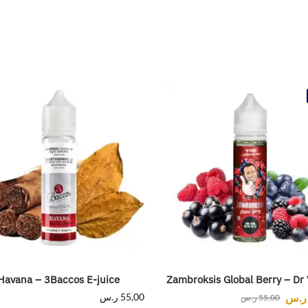
Havana – 3Baccos E-juice
Zambroksis Global Berry – Dr
ر.س
55,00
ر.س
55,00
ر.س