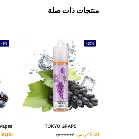
منتجات ذات صلة
-9%
-10%
 Vapes
TOKYO GRAPE
45,00
ر.س
50,00
50,00
ر.س