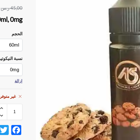
45,00
ر.س
0ml, 0mg
الحجم
نسبة النيكوتي
إزالة
غير متوفر
F
ac