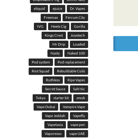
eliquid
ejuice
Dr. Vapes
Freemax
Ferrum City
IVG
Heets Cig
Gorilla
Kings Crest
Joyetech
Mr Drip
Loaded
Nasty
Naked 100
Pod system
Pod replacement
Riot Squad
Rebuildable Coils
Ruthless
Ripe Vapes
Secret Sauce
Salt Nic
Tokyo
starter kit
smok
Vape Dubai
Vampire Vape
Vape Jeddah
Vapefly
Vapetasia
vape pen
Vaporesso
vape UAE