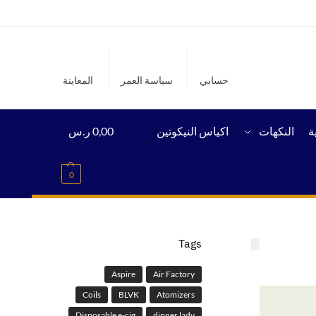
حسابي
سياسة العمر
المعاينة
ة
النكهات
اكياس النيكوتين
0,00
ر.س
0
Tags
Aspire
Air Factory
Coils
BLVK
Atomizers
Disposable e-cig
dinner lady