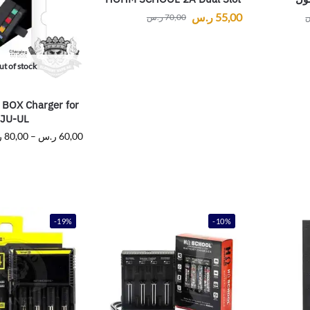
55,00
ر.س
70,00
ر.س
t of stock
BOX Charger for
JU-UL
60,00
ر.س
–
80,00
ر
-19%
-10%