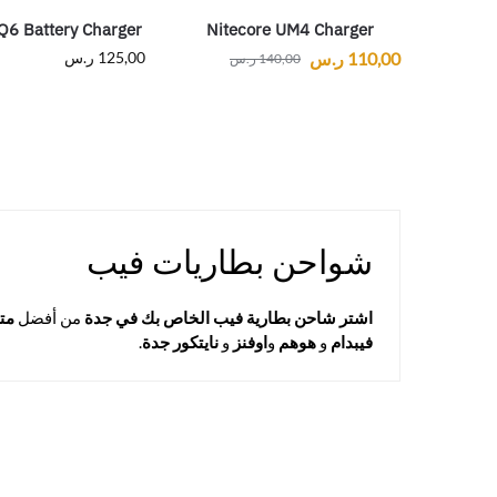
Q6 Battery Charger
Nitecore UM4 Charger
110,00
ر.س
125,00
ر.س
140,00
ر.س
شواحن بطاريات فيب
اشتر شاحن بطارية فيب الخاص بك في جدة
من أفضل
متج
فيبدام
و
هوهم
و
اوفنز
و
نايتكور جدة
.