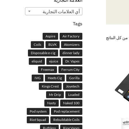
العلامة التجارية
أي ‏العلامات التجارية
Tags
Aspire
Air Factory
Coils
BLVK
Atomizers
Disposable e-cig
dinner lady
eliquid
ejuice
Dr. Vapes
Freemax
Ferrum City
IVG
Heets Cig
Gorilla
Kings Crest
Joyetech
Mr Drip
Loaded
Nasty
Naked 100
Pod system
Pod replacement
Riot Squad
Rebuildable Coils
Ruthless
Ripe Vapes