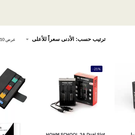
عرض ⁦10⁩ من كل النتائج
-21%
ول
HOHM SCHOOL 2A Dual Slot