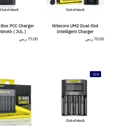
Out of stock
Out of stock
-Box PCC Charger
Nitecore UM2 Dual-Slot
0mAh ( JUL )
Intelligent Charger
70,00
ر.س
75,00
ر.س
-21%
Out of stock