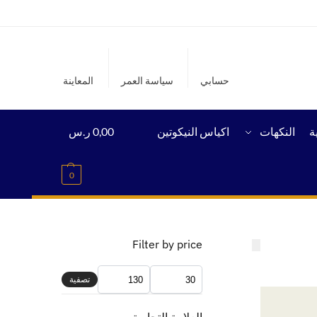
حسابي
سياسة العمر
المعاينة
ة
النكهات
اكياس النيكوتين
0,00
ر.س
0
Filter by price
تصفية