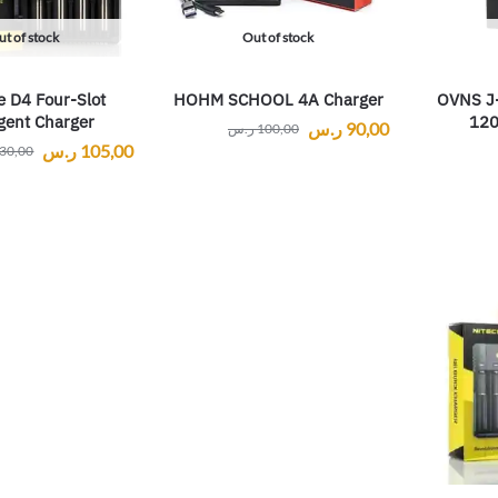
t of stock
Out of stock
e D4 Four-Slot
HOHM SCHOOL 4A Charger
OVNS J
igent Charger
120
90,00
ر.س
100,00
ر.س
105,00
ر.س
30,00