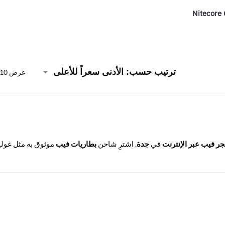
Nitecore 
عرض ⁦10⁩ من كل النتائج
ر فيب عبر الإنترنت
في
جدة
. اشترِ شاحن
بطاريات فيب
موثوق به مثل غولي