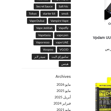
Secret Sauce
Salt Nic
Tokyo
starter kit
smok
Vape Dubai
Vampire Vape
Ou
Vape Jeddah
Vapefly
Vapetasia
vape pen
Vpdam UU 
Vaporesso
vape UAE
.س
Voopoo
VGOD
ساموراي لايت
سيدر لابز
هيتس
Archives
مايو 2026
مايو 2025
أبريل 2025
فبراير 2024
مايو 2021