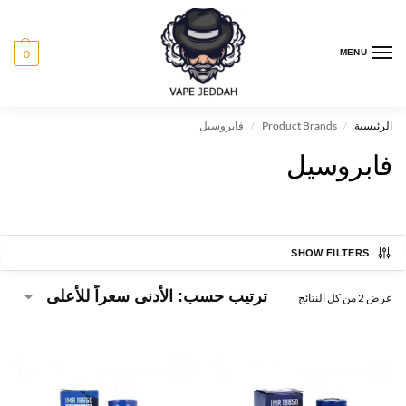
0
MENU
الرئيسية
Product Brands
فابروسيل
/
/
فابروسيل
SHOW FILTERS
عرض ⁦2⁩ من كل النتائج