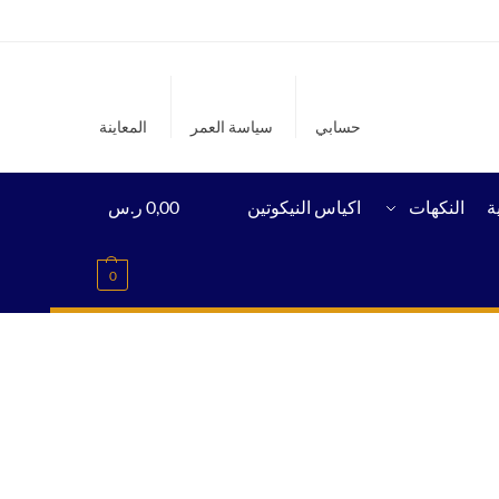
حسابي
سياسة العمر
المعاينة
ة
النكهات
اكياس النيكوتين
0,00
ر.س
0