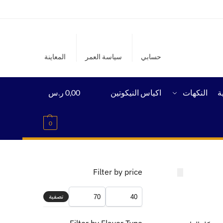
حسابي
سياسة العمر
المعاينة
ة
النكهات
اكياس النيكوتين
0,00
ر.س
0
Filter by price
تصفية