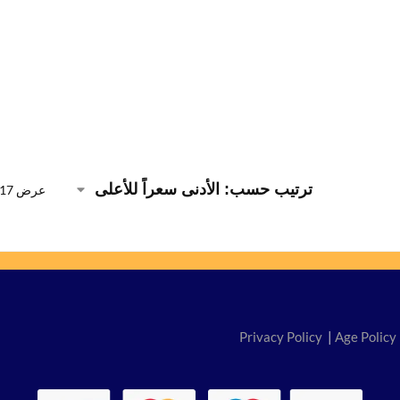
عرض ⁦17⁩ من كل النتائج
Privacy Policy
|
Age Policy