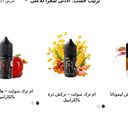
عرض ⁦17⁩ من كل النتائج
ام ترك سولت – ها
ليموناتا
ام ترك سولت – تركش ذرة
بالكارامي
بالكراميل