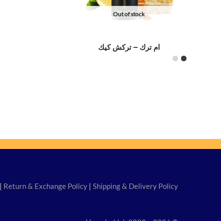
Out of stock
ام ترك – تركش كيك
|
Return & Exchange Policy
|
Shipping & Delivery Policy