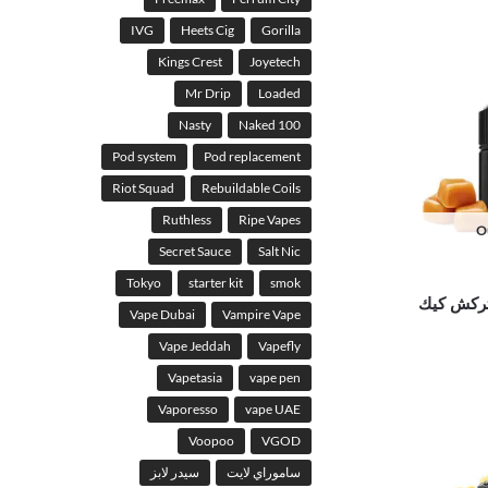
IVG
Heets Cig
Gorilla
Kings Crest
Joyetech
Mr Drip
Loaded
Nasty
Naked 100
Pod system
Pod replacement
Riot Squad
Rebuildable Coils
Ruthless
Ripe Vapes
Ou
Secret Sauce
Salt Nic
Tokyo
starter kit
smok
تركش كيك
Vape Dubai
Vampire Vape
Vape Jeddah
Vapefly
Vapetasia
vape pen
Vaporesso
vape UAE
Voopoo
VGOD
ساموراي لايت
سيدر لابز