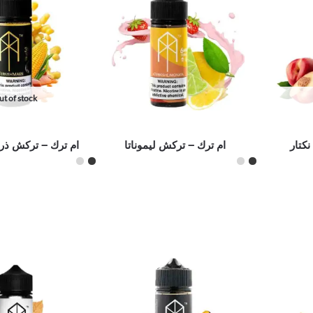
t of stock
كتار
ام ترك – تركش ليموناتا
ام ترك – تركش ذرة