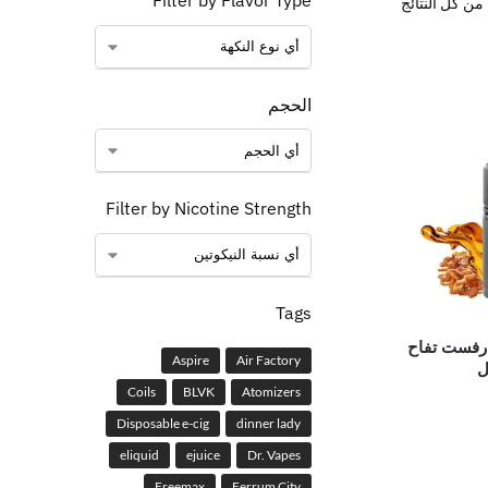
Filter by Flavor Type
الحجم
Filter by Nicotine Strength
Tags
رفست تفاح
Aspire
Air Factory
ل
Coils
BLVK
Atomizers
Disposable e-cig
dinner lady
eliquid
ejuice
Dr. Vapes
Freemax
Ferrum City